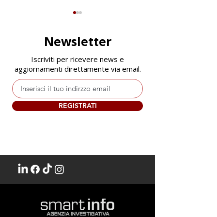
Newsletter
Iscriviti per ricevere news e
aggiornamenti direttamente via email.
Quando il data breach
Il punto cieco d
passa dalla macchina
cyber security:
REGISTRATI
del caffe'