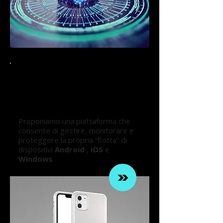
Sistemi di Mobile Threat
Defence e Unified
Endpoint Management
Proponiamo una piattaforma che
consente di gestire, monitorare e
proteggere la propria “flotta” di
dispositivi
Android
,
iOS
e
Windows
.