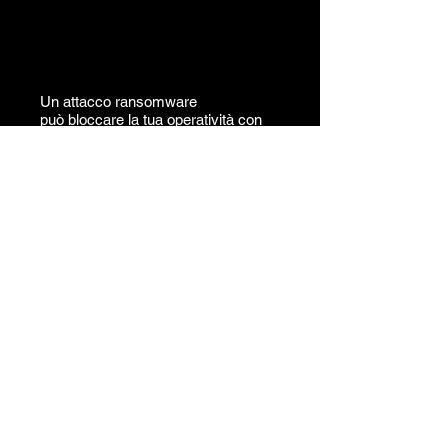
BLOCCO DELLE
OPERATIVITA'
Un attacco ransomware
può bloccare la tua operatività con
tutto ciò che consegue in termini di
danni economici e d'immagine.
NON SEI
ASSICURABILE
Il 40% delle imprese non può
stipulare polizze assicurative per
rischio
cyber perché non è dotata dei
requisiti minimi richiesti
dalle compagnie.