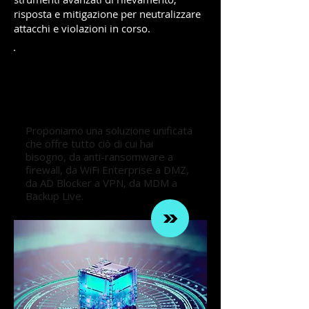
risposta e mitigazione per neutralizzare
attacchi e violazioni in corso.
Piattaforma per la difesa
dell’infrastruttura
informatica
Proponiamo una soluzione unificata
che offre tutto ciò di cui hai
bisogno, da anti-ransomware a
firewall, da WiFi Enterprise a DMZ,
da AD Blocker a VPN, da MDM a
Backup Live.