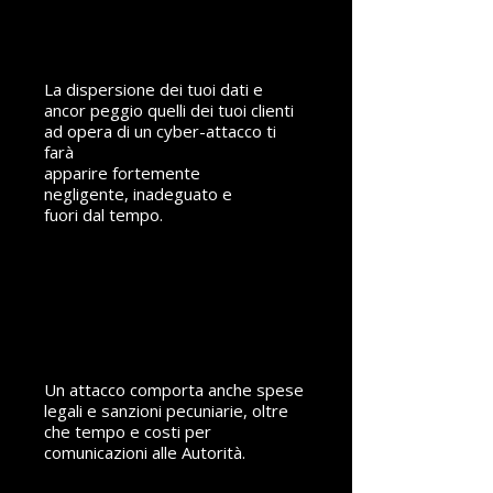
ROVINARE
LA TUA
REPUTAZIONE
La dispersione dei tuoi dati e
ancor peggio quelli dei tuoi clienti
ad opera di un cyber-attacco ti
farà
apparire fortemente
negligente, inadeguato e
fuori dal tempo.
INCORRERE
IN MULTE
E SANZIONI
Un attacco comporta anche spese
legali e sanzioni pecuniarie, oltre
che tempo e costi per
comunicazioni alle Autorità.