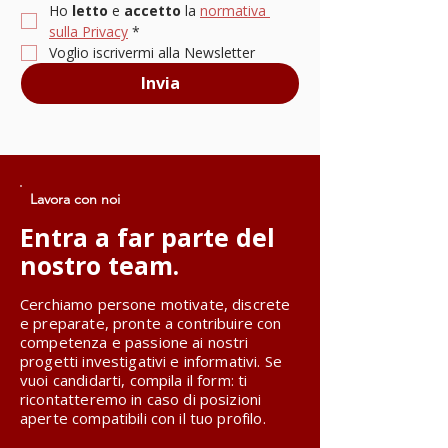
Ho 
letto
 e 
accetto
 la 
normativa 
sulla Privacy
*
Voglio iscrivermi alla Newsletter
Invia
Lavora con noi
Entra a far parte del
nostro team.
Cerchiamo persone motivate, discrete
e preparate, pronte a contribuire con
competenza e passione ai nostri
progetti investigativi e informativi. Se
vuoi candidarti, compila il form: ti
ricontatteremo in caso di posizioni
aperte compatibili con il tuo profilo.