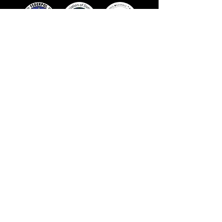
Link
Home
Chi Siamo
Contatti
Lavora con noi
Privacy
Whistleblowing
Servizi
Informazioni Commerciali
Investigazioni