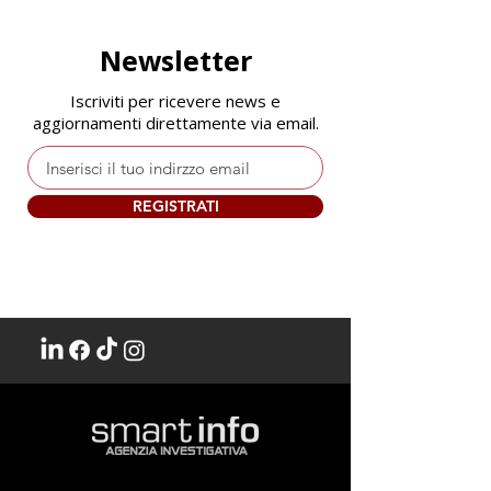
Newsletter
Iscriviti per ricevere news e
EDF DIFESA
aggiornamenti direttamente via email.
III Convegno
Macchiavelli Di
REGISTRATI