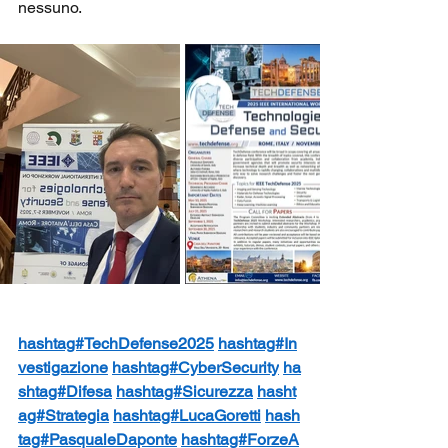
nessuno.
hashtag#TechDefense2025
hashtag#In
vestigazione
hashtag#CyberSecurity
ha
shtag#Difesa
hashtag#Sicurezza
hasht
ag#Strategia
hashtag#LucaGoretti
hash
tag#PasqualeDaponte
hashtag#ForzeA