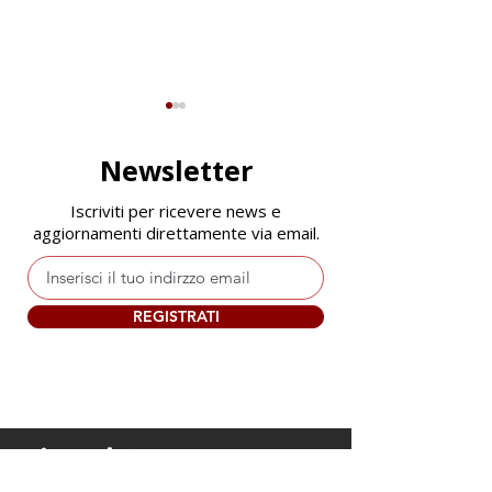
Newsletter
Iscriviti per ricevere news e
aggiornamenti direttamente via email.
Quando il data breach
Il punto cieco d
passa dalla macchina
cyber security:
REGISTRATI
del caffe'